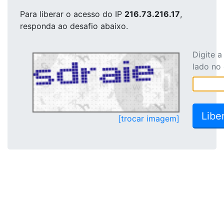
Para liberar o acesso
do IP
216.73.216.17
,
responda ao desafio abaixo.
Digite 
lado no
[trocar imagem]